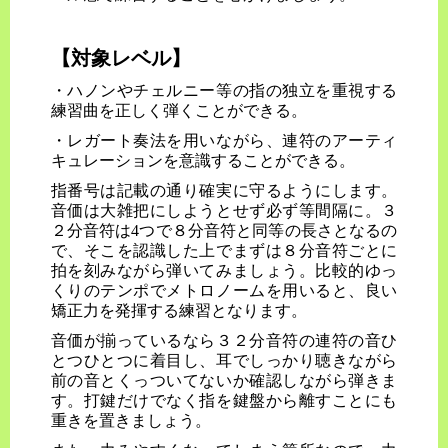
【対象レベル】
・ハノンやチェルニー等の指の独立を重視する
練習曲を正しく弾くことができる。
・レガート奏法を用いながら、連符のアーティ
キュレーションを意識することができる。
指番号は記載の通り確実に守るようにします。
音価は大雑把にしようとせず必ず等間隔に。３
２分音符は4つで８分音符と同等の長さとなるの
で、そこを認識した上でまずは８分音符ごとに
拍を刻みながら弾いてみましょう。比較的ゆっ
くりのテンポでメトロノームを用いると、良い
矯正力を発揮する練習となります。
音価が揃っているなら３２分音符の連符の音ひ
とつひとつに着目し、耳でしっかり聴きながら
前の音とくっついてないか確認しながら弾きま
す。打鍵だけでなく指を鍵盤から離すことにも
重きを置きましょう。