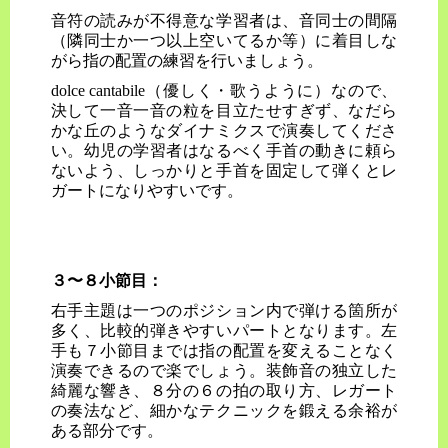
音符の読みが不得意な学習者は、音同士の間隔
（隣同士か一つ以上空いてるか等）に着目しな
がら指の配置の練習を行いましょう。
dolce cantabile（優しく・歌うように）なので、
決して一音一音の粒を目立たせすぎず、なだら
かな丘のようなダイナミクスで演奏してくださ
い。幼児の学習者はなるべく手首の動きに頼ら
ないよう、しっかりと手首を固定して弾くとレ
ガートになりやすいです。
３〜８小節目：
右手主題は一つのポジション内で弾ける箇所が
多く、比較的弾きやすいパートとなります。左
手も７小節目までは指の配置を変えることなく
演奏できるので楽でしょう。装飾音の独立した
綺麗な響き、８分の６の拍の取り方、レガート
の奏法など、細かなテクニックを鍛える余裕が
ある部分です。