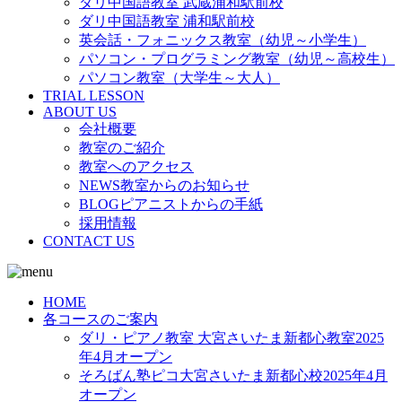
ダリ中国語教室 武蔵浦和駅前校
ダリ中国語教室 浦和駅前校
英会話・フォニックス教室（幼児～小学生）
パソコン・プログラミング教室（幼児～高校生）
パソコン教室（大学生～大人）
TRIAL LESSON
ABOUT US
会社概要
教室のご紹介
教室へのアクセス
NEWS教室からのお知らせ
BLOGピアニストからの手紙
採用情報
CONTACT US
HOME
各コースのご案内
ダリ・ピアノ教室 大宮さいたま新都心教室2025
年4月オープン
そろばん塾ピコ大宮さいたま新都心校2025年4月
オープン