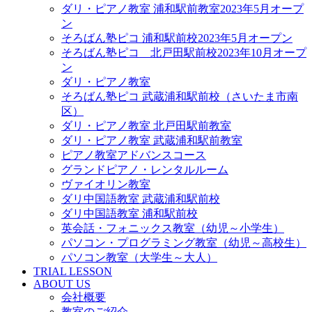
ダリ・ピアノ教室 浦和駅前教室2023年5月オープ
ン
そろばん塾ピコ 浦和駅前校2023年5月オープン
そろばん塾ピコ 北戸田駅前校2023年10月オープ
ン
ダリ・ピアノ教室
そろばん塾ピコ 武蔵浦和駅前校（さいたま市南
区）
ダリ・ピアノ教室 北戸田駅前教室
ダリ・ピアノ教室 武蔵浦和駅前教室
ピアノ教室アドバンスコース
グランドピアノ・レンタルルーム
ヴァイオリン教室
ダリ中国語教室 武蔵浦和駅前校
ダリ中国語教室 浦和駅前校
英会話・フォニックス教室（幼児～小学生）
パソコン・プログラミング教室（幼児～高校生）
パソコン教室（大学生～大人）
TRIAL LESSON
ABOUT US
会社概要
教室のご紹介