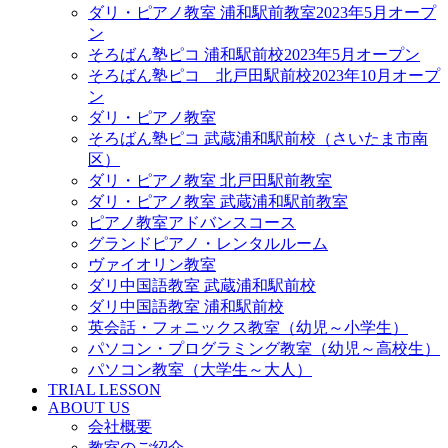
ダリ・ピアノ教室 浦和駅前教室2023年5月オープ
ン
そろばん塾ピコ 浦和駅前校2023年5月オープン
そろばん塾ピコ 北戸田駅前校2023年10月オープ
ン
ダリ・ピアノ教室
そろばん塾ピコ 武蔵浦和駅前校（さいたま市南
区）
ダリ・ピアノ教室 北戸田駅前教室
ダリ・ピアノ教室 武蔵浦和駅前教室
ピアノ教室アドバンスコース
グランドピアノ・レンタルルーム
ヴァイオリン教室
ダリ中国語教室 武蔵浦和駅前校
ダリ中国語教室 浦和駅前校
英会話・フォニックス教室（幼児～小学生）
パソコン・プログラミング教室（幼児～高校生）
パソコン教室（大学生～大人）
TRIAL LESSON
ABOUT US
会社概要
教室のご紹介