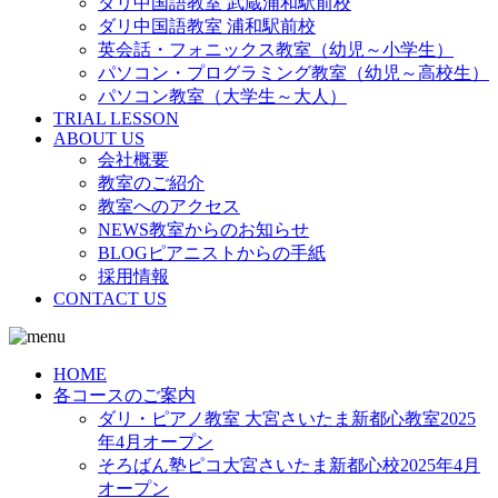
ダリ中国語教室 武蔵浦和駅前校
ダリ中国語教室 浦和駅前校
英会話・フォニックス教室（幼児～小学生）
パソコン・プログラミング教室（幼児～高校生）
パソコン教室（大学生～大人）
TRIAL LESSON
ABOUT US
会社概要
教室のご紹介
教室へのアクセス
NEWS教室からのお知らせ
BLOGピアニストからの手紙
採用情報
CONTACT US
HOME
各コースのご案内
ダリ・ピアノ教室 大宮さいたま新都心教室2025
年4月オープン
そろばん塾ピコ大宮さいたま新都心校2025年4月
オープン