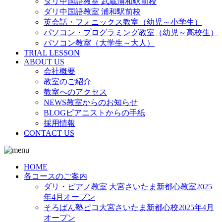
ダリ中国語教室 武蔵浦和駅前校
ダリ中国語教室 浦和駅前校
英会話・フォニックス教室（幼児～小学生）
パソコン・プログラミング教室（幼児～高校生）
パソコン教室（大学生～大人）
TRIAL LESSON
ABOUT US
会社概要
教室のご紹介
教室へのアクセス
NEWS教室からのお知らせ
BLOGピアニストからの手紙
採用情報
CONTACT US
HOME
各コースのご案内
ダリ・ピアノ教室 大宮さいたま新都心教室2025
年4月オープン
そろばん塾ピコ大宮さいたま新都心校2025年4月
オープン