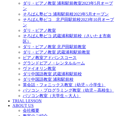
ダリ・ピアノ教室 浦和駅前教室2023年5月オープ
ン
そろばん塾ピコ 浦和駅前校2023年5月オープン
そろばん塾ピコ 北戸田駅前校2023年10月オープ
ン
ダリ・ピアノ教室
そろばん塾ピコ 武蔵浦和駅前校（さいたま市南
区）
ダリ・ピアノ教室 北戸田駅前教室
ダリ・ピアノ教室 武蔵浦和駅前教室
ピアノ教室アドバンスコース
グランドピアノ・レンタルルーム
ヴァイオリン教室
ダリ中国語教室 武蔵浦和駅前校
ダリ中国語教室 浦和駅前校
英会話・フォニックス教室（幼児～小学生）
パソコン・プログラミング教室（幼児～高校生）
パソコン教室（大学生～大人）
TRIAL LESSON
ABOUT US
会社概要
教室のご紹介