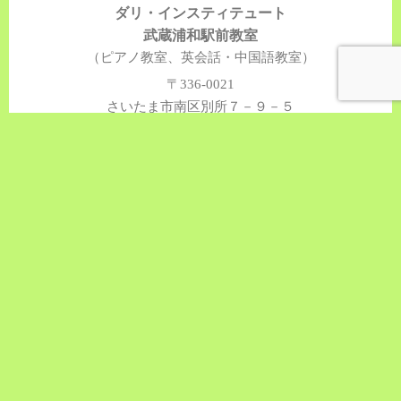
ダリ・インスティテュート
武蔵浦和駅前教室
（ピアノ教室、英会話・中国語教室）
〒336-0021
さいたま市南区別所７－９－５
アルクトスビル２F
ダリ・インスティテュート
大宮さいたま新都心教室
（ピアノ教室）
〒330-0843
さいたま市大宮区吉敷町１－１３３－１
ワンライトビル1F
ダリ・インスティテュート
浦和駅前教室
（ピアノ教室、中国語教室）
〒330-0062