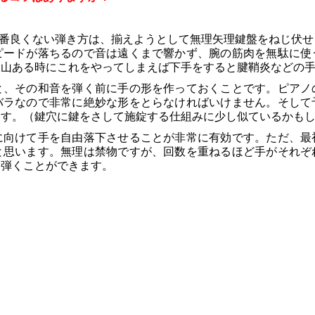
一番良くない弾き方は、揃えようとして無理矢理鍵盤をねじ伏せ
ピードが落ちるので音は遠くまで響かず、腕の筋肉を無駄に使
沢山ある時にこれをやってしまえば下手をすると腱鞘炎などの
と、その和音を弾く前に手の形を作っておくことです。ピアノ
バラなので非常に絶妙な形をとらなければいけません。そして
ます。（鍵穴に鍵をさして施錠する仕組みに少し似ているかも
に向けて手を自由落下させることが非常に有効です。ただ、最
と思います。無理は禁物ですが、回数を重ねるほど手がそれぞ
を弾くことができます。