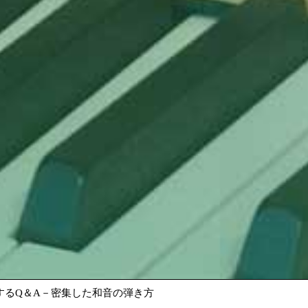
るQ＆A－密集した和音の弾き方