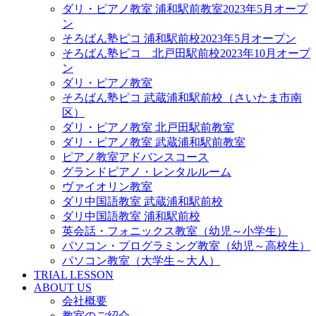
ダリ・ピアノ教室 浦和駅前教室2023年5月オープ
ン
そろばん塾ピコ 浦和駅前校2023年5月オープン
そろばん塾ピコ 北戸田駅前校2023年10月オープ
ン
ダリ・ピアノ教室
そろばん塾ピコ 武蔵浦和駅前校（さいたま市南
区）
ダリ・ピアノ教室 北戸田駅前教室
ダリ・ピアノ教室 武蔵浦和駅前教室
ピアノ教室アドバンスコース
グランドピアノ・レンタルルーム
ヴァイオリン教室
ダリ中国語教室 武蔵浦和駅前校
ダリ中国語教室 浦和駅前校
英会話・フォニックス教室（幼児～小学生）
パソコン・プログラミング教室（幼児～高校生）
パソコン教室（大学生～大人）
TRIAL LESSON
ABOUT US
会社概要
教室のご紹介