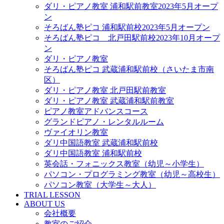
ダリ・ピアノ教室 浦和駅前教室2023年5月オープ
ン
そろばん塾ピコ 浦和駅前校2023年5月オープン
そろばん塾ピコ 北戸田駅前校2023年10月オープ
ン
ダリ・ピアノ教室
そろばん塾ピコ 武蔵浦和駅前校（さいたま市南
区）
ダリ・ピアノ教室 北戸田駅前教室
ダリ・ピアノ教室 武蔵浦和駅前教室
ピアノ教室アドバンスコース
グランドピアノ・レンタルルーム
ヴァイオリン教室
ダリ中国語教室 武蔵浦和駅前校
ダリ中国語教室 浦和駅前校
英会話・フォニックス教室（幼児～小学生）
パソコン・プログラミング教室（幼児～高校生）
パソコン教室（大学生～大人）
TRIAL LESSON
ABOUT US
会社概要
教室のご紹介