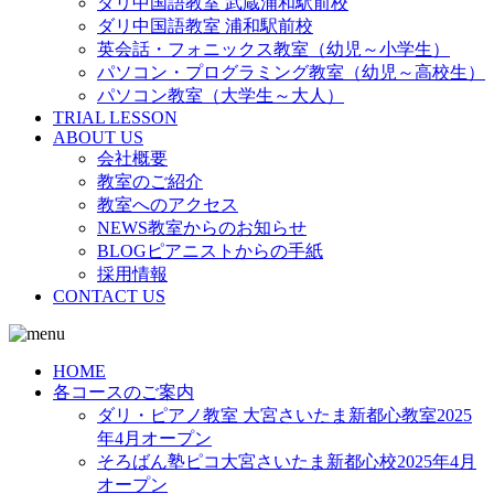
ダリ中国語教室 武蔵浦和駅前校
ダリ中国語教室 浦和駅前校
英会話・フォニックス教室（幼児～小学生）
パソコン・プログラミング教室（幼児～高校生）
パソコン教室（大学生～大人）
TRIAL LESSON
ABOUT US
会社概要
教室のご紹介
教室へのアクセス
NEWS教室からのお知らせ
BLOGピアニストからの手紙
採用情報
CONTACT US
HOME
各コースのご案内
ダリ・ピアノ教室 大宮さいたま新都心教室2025
年4月オープン
そろばん塾ピコ大宮さいたま新都心校2025年4月
オープン